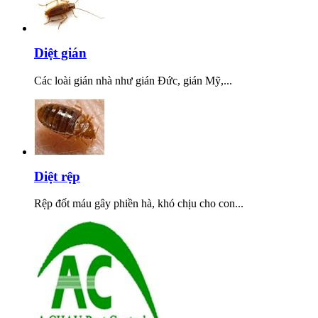
Diệt gián
Các loài gián nhà như gián Đức, gián Mỹ,...
Diệt rệp
Rệp đốt máu gây phiền hà, khó chịu cho con...