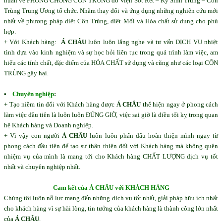
huấn về PHÒNG CHỐNG CÔN TRÙNG do Viện Sốt Rét – Ký Sinh Trùng – Côn
Trùng Trung Ương tổ chức. Nhằm thay đổi và ứng dụng những nghiên cứu mới
nhất về phương pháp diệt Côn Trùng, diệt Mối và Hóa chất sử dụng cho phù
hợp.
+ Với Khách hàng:
Á CHÂU
luôn luôn lắng nghe và tư vấn DỊCH VỤ nhiệt
tình dựa vào kinh nghiệm và sự học hỏi liên tục trong quá trình làm việc, am
hiểu các tính chất, đặc điểm của HÓA CHẤT sử dụng và cũng như các loại CÔN
TRÙNG gây hại.
•
Chuyên nghiệp
:
+ Tạo niềm tin đối với Khách hàng được
Á CHÂU
thể hiện ngay ở phong cách
làm việc đầu tiên là luôn luôn ĐÚNG GIỜ, việc sai giờ là điều tối kỵ trong quan
hệ Khách hàng và Doanh nghiệp.
+ Vì vậy con người
Á CHÂU
luôn luôn phấn đấu hoàn thiện mình ngay từ
phong cách đầu tiên để tạo sự thân thiện đối với Khách hàng mà không quên
nhiệm vụ của mình là mang tới cho Khách hàng CHẤT LƯỢNG dịch vụ tốt
nhất và chuyên nghiệp nhất.
Cam
kết của Á CHÂU với KHÁCH HÀNG
Chúng tôi luôn nỗ lực mang đến những dịch vụ tốt nhất, giải pháp hữu ích nhất
cho khách hàng vì sự hài lòng, tin tưởng của khách hàng là thành công lớn nhất
của
Á CHÂU
.