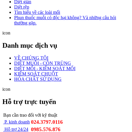
Diệt gián
Diệt rệp
Tìm hiểu về các loài mối
Phun thuốc muỗi có độc hại không? Và những câu hỏi
thường gặp.
icon
Danh mục dịch vụ
VỀ CHÚNG TÔI
DIỆT MUỖI - CÔN TRÙNG
DIỆT MỐI - KIỂM SOÁT MỐI
KIỂM SOÁT CHUỘT
HÓA CHẤT SỬ DỤNG
icon
Hỗ trợ trực tuyến
Bạn cần trao đổi với kỹ thuật
024.3797.0116
P. kinh doanh
0985.576.876
Hỗ trợ 24/24