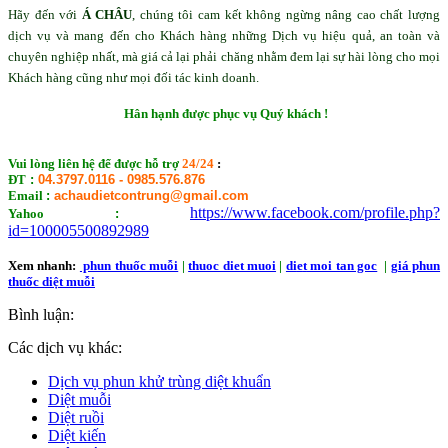
Hãy đến với
Á CHÂU
, chúng tôi cam kết không ngừng nâng cao chất lượng
dịch vụ và mang đến cho Khách hàng những Dịch vụ hiệu quả, an toàn và
chuyên nghiệp nhất, mà giá cả lại phải chăng nhằm đem lại sự hài lòng cho mọi
Khách hàng cũng như mọi đối tác kinh doanh.
Hân hạnh được phục vụ Quý khách !
Vui lòng
liên hệ
để được hỗ trợ
24/24
:
ĐT
:
04.3797.0116 - 0985.576.876
Email
:
achaudietcontrung@gmail.com
https://www.facebook.com/profile.php?
Yahoo
:
id=100005500892989
Xem nhanh:
phun thuốc muỗi
|
thuoc diet muoi
|
di
e
t
moi tan goc
|
giá phun
thuốc diệt muỗi
Bình luận:
Các dịch vụ khác:
Dịch vụ phun khử trùng diệt khuẩn
Diệt muỗi
Diệt ruồi
Diệt kiến