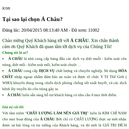
icon
Tại sao lại chọn Á Châu?
Đăng lúc: 20/04/2015 08:13:40 AM - Đã xem: 11002
Chào mừng Quý Khách hàng tới với
Á CHÂU
. Xin chân thành
cảm ơn Quý Khách đã quan tâm tới dịch vụ của Chúng Tôi!
Chúng tôi là ai?
•
Á CHÂU
là nhà cung cấp hàng đầu các dịch vụ diệt muỗi - kiểm soát côn
trùng, diệt mối - kiểm soát mối, kiểm soát chuột …
•
Á CHÂU
cung cấp
DỊCH VỤ
chất lượng và chuyên nghiệp. Sử dụng
HÓA
CHẤT
nhập ngoại nhằm đảm bảo an toàn và được tổ chức Y Tế Thế Giới (
WHO) khuyên dùng trong chiến dịch phòng chống sốt xuất huyết, và các dịch
bệnh lây truyền do côn trùng gây ra.
•
Á CHÂU
luôn sẵn sàng hỗ trợ khách hàng có nhu cầu ở mọi thời điểm.
Giá trị cốt lõi
Với tâm niệm “
CHẤT LƯỢNG LÀM NÊN GIÁ TRỊ
” luôn là KIM CHỈ
NAM
cho mọi hoạt động của
Á CHÂU
. Bởi chỉ có CHẤT LƯỢNG thực sự mới nhận
được sự hài lòng và tin tưởng của Khách hàng, và đó mới là GIÁ TRI ĐÍCH