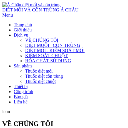
DIỆT MỐI VÀ CÔN TRÙNG Á CHÂU
Menu
Trang chủ
Giới thiệu
Dịch vụ
VỀ CHÚNG TÔI
DIỆT MUỖI - CÔN TRÙNG
DIỆT MỐI - KIỂM SOÁT MỐI
KIỂM SOÁT CHUỘT
HÓA CHẤT SỬ DỤNG
Sản phẩm
Thuốc diệt mối
Thuốc diệt côn trùng
Thuốc diệt chuột
Thiết bị
Công trình
Báo giá
Liên hệ
icon
VỀ CHÚNG TÔI