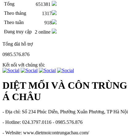
Tổng
651381
Theo tháng
1317
Theo tuần
918
Đang truy cập
2 online
Tổng đài hỗ trợ
0985.576.876
Kết nối với chúng tôi:
DIỆT MỐI VÀ CÔN TRÙNG
Á CHÂU
- Địa chỉ: Số 234 Phúc Diễn, Phường Xuân Phương, TP Hà Nội
- Hotline: 024.3797.0116 - 0985.576.876
- Website: www.dietmoicontrungachau.com/