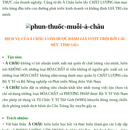
THỰC của doanh nghiệp. Cũng từ đó Á Châu luôn lấy CHẤT LƯỢNG làm mục
tiêu hàng đầu trên con đường phát triển kinh doanh và khẳng định GIÁ TRỊ của
mình.
DỊCH VỤ CỦA Á CHÂU LUÔN ĐƯỢC ĐÁNH GIÁ VƯỢT TRỘI BỞI CÁC
ĐỨC TÍNH SAU
:
•
Tận tâm
:
+
Á CHÂU
không vì lợi nhuận trước mắt mà quên đi chất lượng của mình, luôn
nói KHÔNG với những loại HÓA CHẤT rẻ tiền không rõ nguồn gốc xuất xứ, và
những loại HÓA CHẤT không nằm trong danh mục quản lý CHẤT LƯỢNG của
Bộ Y Tế và Bộ Nông nghiệp và Phát triển Nông thôn Việt Nam.
+
Á CHÂU
luôn đặt ra những tiêu chuẩn khắt khe nhất trong việc lựa chọn và
chỉ sử dụng những loại HÓA CHẤT và PHƯƠNG PHÁP được Bộ Y Tế Việt
Nam
cho phép sử dụng và Tổ Chức Y Tế Thế Giới (WHO) khuyên dùng trong chiến
dịch phòng tránh dịch bệnh do Côn Trùng lây truyền gây ra.
•
Trách nhiệm
:
+ Với bản thân:
Á CHÂU
luôn luôn học hỏi và thực hiện tham gia các Lớp tập