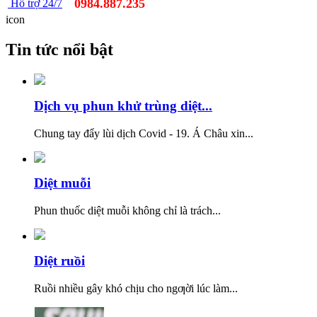
0984.887.235
Hỗ trợ 24/7
icon
Tin tức nổi bật
Dịch vụ phun khử trùng diệt...
Chung tay đẩy lùi dịch Covid - 19. Á Châu xin...
Diệt muỗi
Phun thuốc diệt muỗi không chỉ là trách...
Diệt ruồi
Ruồi nhiều gây khó chịu cho ngƣời lúc làm...