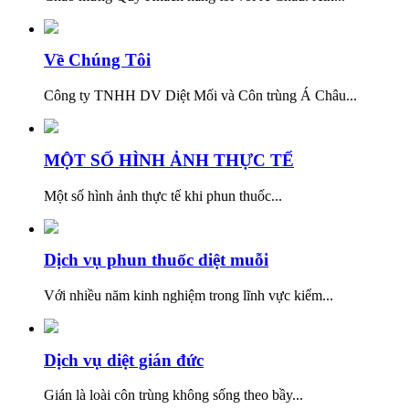
Về Chúng Tôi
Công ty TNHH DV Diệt Mối và Côn trùng Á Châu...
MỘT SỐ HÌNH ẢNH THỰC TẾ
Một số hình ảnh thực tế khi phun thuốc...
Dịch vụ phun thuốc diệt muỗi
Với nhiều năm kinh nghiệm trong lĩnh vực kiểm...
Dịch vụ diệt gián đức
Gián là loài côn trùng không sống theo bầy...