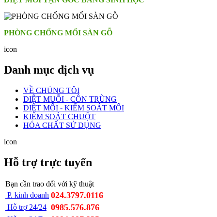
PHÒNG CHỐNG MỐI SÀN GỖ
icon
Danh mục dịch vụ
VỀ CHÚNG TÔI
DIỆT MUỖI - CÔN TRÙNG
DIỆT MỐI - KIỂM SOÁT MỐI
KIỂM SOÁT CHUỘT
HÓA CHẤT SỬ DỤNG
icon
Hỗ trợ trực tuyến
Bạn cần trao đổi với kỹ thuật
024.3797.0116
P. kinh doanh
0985.576.876
Hỗ trợ 24/24