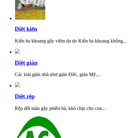
Diệt kiến
Kiến ba khoang gây viêm da do Kiến ba khoang không...
Diệt gián
Các loài gián nhà như gián Đức, gián Mỹ,...
Diệt rệp
Rệp đốt máu gây phiền hà, khó chịu cho con...