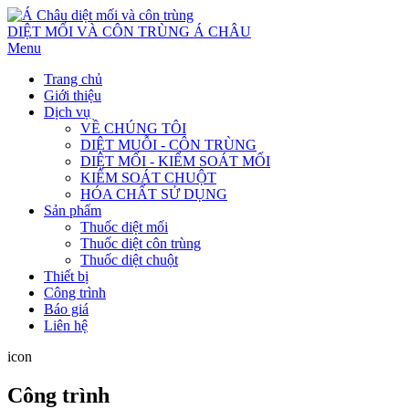
DIỆT MỐI VÀ CÔN TRÙNG Á CHÂU
Menu
Trang chủ
Giới thiệu
Dịch vụ
VỀ CHÚNG TÔI
DIỆT MUỖI - CÔN TRÙNG
DIỆT MỐI - KIỂM SOÁT MỐI
KIỂM SOÁT CHUỘT
HÓA CHẤT SỬ DỤNG
Sản phẩm
Thuốc diệt mối
Thuốc diệt côn trùng
Thuốc diệt chuột
Thiết bị
Công trình
Báo giá
Liên hệ
icon
Công trình