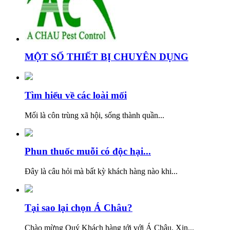
MỘT SỐ THIẾT BỊ CHUYÊN DỤNG
Tìm hiểu về các loài mối
Mối là côn trùng xã hội, sống thành quần...
Phun thuốc muỗi có độc hại...
Đây là câu hỏi mà bất kỳ khách hàng nào khi...
Tại sao lại chọn Á Châu?
Chào mừng Quý Khách hàng tới với Á Châu. Xin...