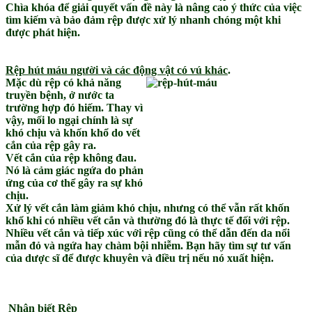
Chìa khóa để giải quyết vấn đề này là nâng cao ý thức của việc
tìm kiếm và bảo đảm rệp được xử lý nhanh chóng một khi
được phát hiện.
Rệp hút máu người và các động vật có vú khác
.
Mặc dù rệp có khả năng
truyền bệnh, ở nước ta
trường hợp đó hiếm. Thay vì
vậy, mối lo ngại chính là sự
khó chịu và khốn khổ do vết
cắn của rệp gây ra.
Vết cắn của rệp không đau.
Nó là cảm giác ngứa do phản
ứng của cơ thể gây ra sự khó
chịu.
Xử lý vết cắn làm giảm khó chịu, nhưng có thể vẫn rất khốn
khổ khi có nhiều vết cắn và thường đó là thực tế đối với rệp.
Nhiều vết cắn và tiếp xúc với rệp cũng có thể dẫn đến da nổi
mẫn đỏ và ngứa hay chàm bội nhiễm. Bạn hãy tìm sự tư vấn
của dược sĩ để được khuyên và điều trị nếu nó xuất hiện.
Nhận biết Rệp