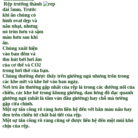
Rệp trưởng thành
dài 5mm. Trước
khi ăn chúng có
hình oval dẹp và
nâu nhạt, nhưng
nó tròn hơn và sậm
màu hơn sau khi
ăn.
Chúng xuất hiện
vào ban đêm và
thu hút bởi hơi ấm
của cơ thể và CO2
trong hơi thở của bạn.
Chúng thường được thấy trên giường ngủ nhưng trốn trong
các khe nứt và khe hở vào ban ngày.
Nơi trú ẩn thường gặp nhất của rệp là trong các đường nối của
chiếu, các khe hở trong khung giường, dau lưng đồ đạc quanh
giường ngủ (nhất là tấm ván đầu giường) hay chỗ mà tường
gặp cửa chính.
Một sự tấn công rõ ràng hơn liên hệ đến vết bẩn màu nâu hay
đen trên chiếu từ chất bài tiết của rệp.
Một sự tấn công rõ ràng cũng sẽ được liên hệ đến một mùi khó
chịu của rệp.