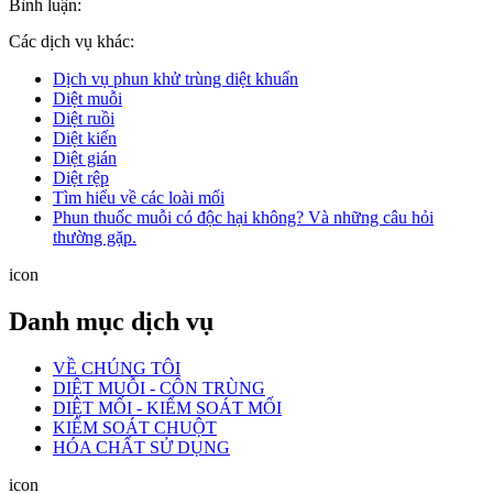
Bình luận:
Các dịch vụ khác:
Dịch vụ phun khử trùng diệt khuẩn
Diệt muỗi
Diệt ruồi
Diệt kiến
Diệt gián
Diệt rệp
Tìm hiểu về các loài mối
Phun thuốc muỗi có độc hại không? Và những câu hỏi
thường gặp.
icon
Danh mục dịch vụ
VỀ CHÚNG TÔI
DIỆT MUỖI - CÔN TRÙNG
DIỆT MỐI - KIỂM SOÁT MỐI
KIỂM SOÁT CHUỘT
HÓA CHẤT SỬ DỤNG
icon