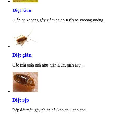
Diệt kiến
Kiến ba khoang gây viêm da do Kiến ba khoang không...
Diệt gián
Các loài gián nhà như gián Đức, gián Mỹ,...
Diệt rệp
Rệp đốt máu gây phiền hà, khó chịu cho con...