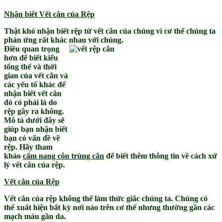
Nhận biết Vết cắn của Rệp
Thật khó nhận biết rệp từ vết cắn của chúng vì cơ thể chúng ta
phản ứng rất khác nhau với chúng.
Điều quan trọng
hơn để biết kiểu
tổng thể và thời
gian của vết cắn và
các yếu tố khác để
nhận biết vết cắn
đó có phải là do
rệp gây ra không.
Mô tả dưới đây sẽ
giúp bạn nhận biết
bạn có vấn đề về
rệp. Hãy tham
khảo
cẩm nang côn trùng cắn
để biết thêm thông tin về cách xử
lý vết cắn của rệp.
Vết cắn của Rệp
Vết cắn của rệp không thể làm thức giấc chúng ta. Chúng có
thể xuất hiện bất kỳ nơi nào trên cơ thể nhưng thường gần các
mạch máu gần da.