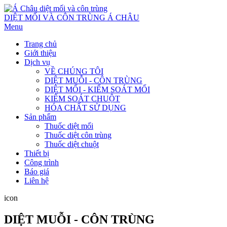
DIỆT MỐI VÀ CÔN TRÙNG Á CHÂU
Menu
Trang chủ
Giới thiệu
Dịch vụ
VỀ CHÚNG TÔI
DIỆT MUỖI - CÔN TRÙNG
DIỆT MỐI - KIỂM SOÁT MỐI
KIỂM SOÁT CHUỘT
HÓA CHẤT SỬ DỤNG
Sản phẩm
Thuốc diệt mối
Thuốc diệt côn trùng
Thuốc diệt chuột
Thiết bị
Công trình
Báo giá
Liên hệ
icon
DIỆT MUỖI - CÔN TRÙNG