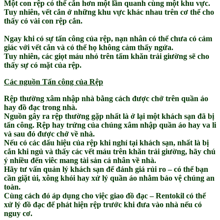
Một con rệp có thể cắn hơn một lần quanh cùng một khu vực.
Tuy nhiên, vết cắn ở những khu vực khác nhau trên cơ thể cho
thấy có vài con rệp cắn.
Ngay khi có sự tấn công của rệp, nạn nhân có thể chưa có cảm
giác với vết cắn và có thể họ không cảm thấy ngứa.
Tuy nhiên, các giọt máu nhỏ trên tấm khăn trải giường sẽ cho
thấy sự có mặt của rệp.
Các nguồn Tấn công của Rệp
Rệp thường xâm nhập nhà bằng cách được chở trên quần áo
hay đồ đạc trong nhà.
Nguồn gây ra rệp thường gặp nhất là ở lại một khách sạn đã bị
tấn công. Rệp hay trứng của chúng xâm nhập quần áo hay va li
và sau đó được chở về nhà.
Nếu có các dấu hiệu của rệp khi nghỉ tại khách sạn, nhất là bị
cắn khi ngủ và thấy các vết máu trên khăn trải giường, hãy chú
ý nhiều đến viêc mang tài sản cá nhân về nhà.
Hãy tư vấn quản lý khách sạn để đánh giá rủi ro – có thể bạn
cần giặt ủi, xông khói hay xử lý quần áo nhằm bảo vệ chúng an
toàn.
Cùng cách đó áp dụng cho việc giao đồ đạc – Rentokil có thể
xử lý đồ đạc để phát hiện rệp trước khi đưa vào nhà nếu có
nguy cơ.