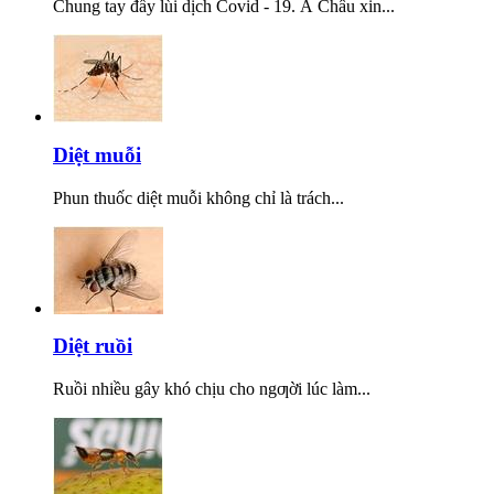
Chung tay đẩy lùi dịch Covid - 19. Á Châu xin...
Diệt muỗi
Phun thuốc diệt muỗi không chỉ là trách...
Diệt ruồi
Ruồi nhiều gây khó chịu cho ngƣời lúc làm...